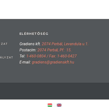
ELÉRHETŐSÉG
Gradiens kft.
2074 Perbál, Levendula u.1.
OZAT
Postacím:
2074 Perbál, Pf.: 15.
Tel:
1-460-0804 / Fax: 1-460-0427
ÁLYZAT
E-mail:
gradiens@gradienskft.hu