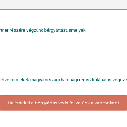
artner részére végzünk bérgyártást, amelyek:
illetve termékek magyarországi hatósági regisztrálását is végezz
Ha érdekel a bérgyártás vedd fel velünk a kapcsolatot